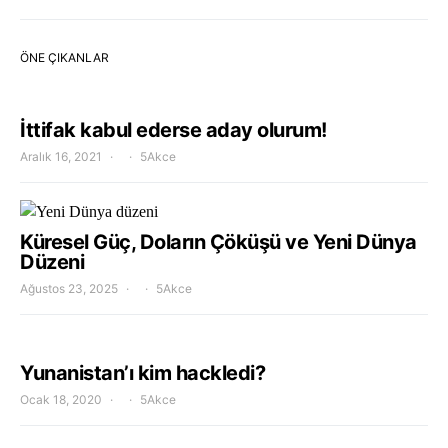
ÖNE ÇIKANLAR
İttifak kabul ederse aday olurum!
Aralık 16, 2021
5Akce
Küresel Güç, Doların Çöküşü ve Yeni Dünya
Düzeni
Ağustos 23, 2025
5Akce
Yunanistan’ı kim hackledi?
Ocak 18, 2020
5Akce