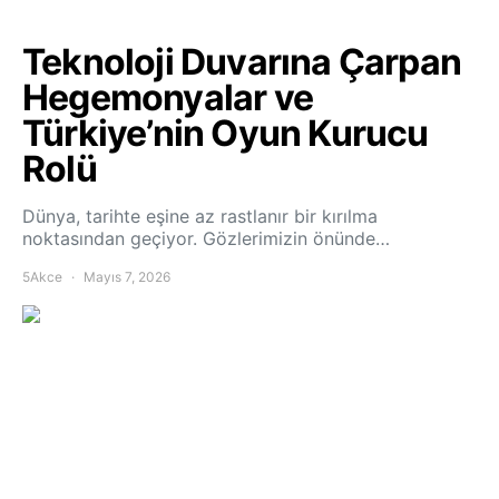
Teknoloji Duvarına Çarpan
Hegemonyalar ve
Türkiye’nin Oyun Kurucu
Rolü
Dünya, tarihte eşine az rastlanır bir kırılma
noktasından geçiyor. Gözlerimizin önünde…
5Akce
Mayıs 7, 2026