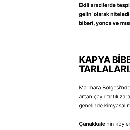
Ekili arazilerde tespit
gelin’ olarak niteled
biberi, yonca ve mısı
KAPYA BİBE
TARLALAR
Marmara Bölgesi’nde 
artan çayır tırtılı za
genelinde kimyasal m
Çanakkale’
nin köyle