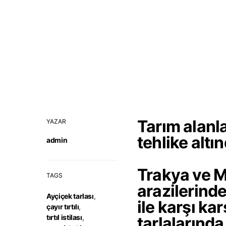
Tarım alanlar
YAZAR
tehlike altı
admin
Trakya ve M
TAGS
arazilerinde 
Ayçiçek tarlası
,
ile karşı ka
çayır tırtılı
,
tırtıl istilası
,
tarlalarında 