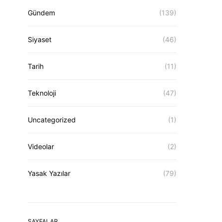
Gündem
(139)
Siyaset
(46)
Tarih
(11)
Teknoloji
(47)
Uncategorized
(1)
Videolar
(2)
Yasak Yazılar
(79)
SAYFALAR