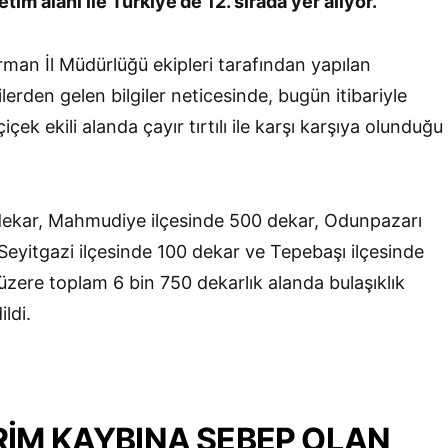
tim alanı ile Türkiye’de 12. sırada yer alıyor.
rman İl Müdürlüğü ekipleri tarafından yapılan
lerden gelen bilgiler neticesinde, bugün itibariyle
ek ekili alanda çayır tırtılı ile karşı karşıya olunduğu
 dekar, Mahmudiye ilçesinde 500 dekar, Odunpazarı
Seyitgazi ilçesinde 100 dekar ve Tepebaşı ilçesinde
zere toplam 6 bin 750 dekarlık alanda bulaşıklık
ildi.
RİM KAYBINA SEBEP OLAN