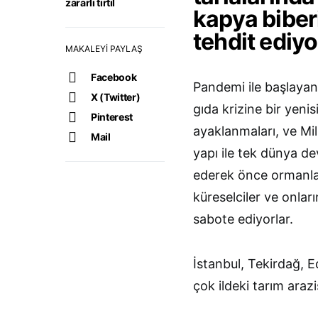
zararlı tırtıl
kapya biberi
tehdit ediyo
MAKALEYI PAYLAŞ
Facebook
Pandemi ile başlaya
X (Twitter)
gıda krizine bir yeni
Pinterest
ayaklanmaları, ve Mil
Mail
yapı ile tek dünya de
ederek önce ormanları
küreselciler ve onları
sabote ediyorlar.
İstanbul, Tekirdağ, E
çok ildeki tarım arazi