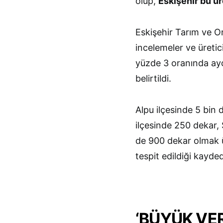
olup,
Eskişehir bu üre
Eskişehir Tarım ve O
incelemeler ve üretici
yüzde 3 oranında ayçiç
belirtildi.
Alpu ilçesinde 5 bin
ilçesinde 250 dekar, 
de 900 dekar olmak ü
tespit edildiği kayded
‘BÜYÜK VE