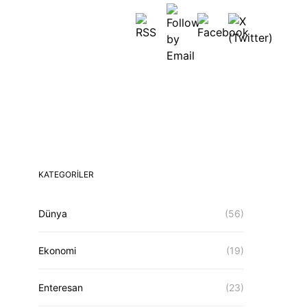
KATEGORILER
Dünya
(56)
Ekonomi
(19)
Enteresan
(23)