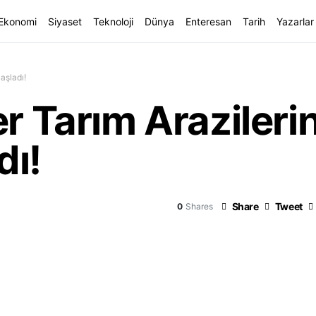
Ekonomi
Siyaset
Teknoloji
Dünya
Enteresan
Tarih
Yazarlar
aşladı!
er Tarım Arazileri
dı!
Share
Tweet
0
Shares