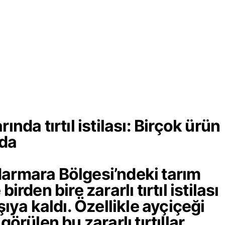
ında tırtıl istilası: Birçok ürün
nda
armara Bölgesi’ndeki tarım
birden bire zararlı tırtıl istilası
rşıya kaldı. Özellikle ayçiçeği
görülen bu zararlı tırtıllar