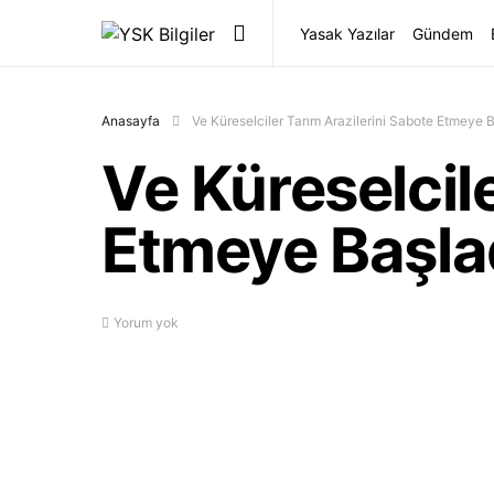
Yasak Yazılar
Gündem
Anasayfa
Ve Küreselciler Tarım Arazilerini Sabote Etmeye B
Ve Küreselcil
Etmeye Başla
Yorum yok