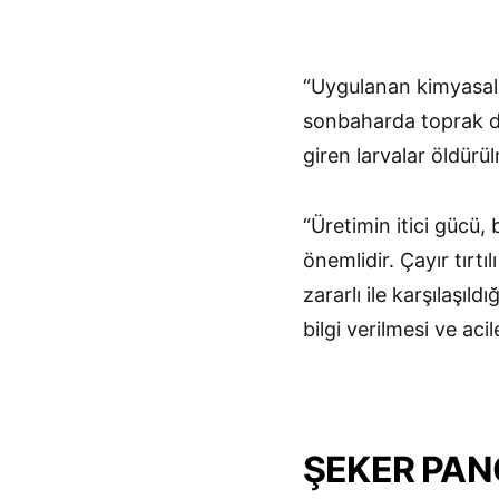
“Uygulanan kimyasal 
sonbaharda toprak de
giren larvalar öldürü
“Üretimin itici gücü,
önemlidir. Çayır tırtı
zararlı ile karşılaşı
bilgi verilmesi ve ac
ŞEKER PAN