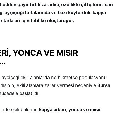
 edilen çayır tırtılı zararlısı, özellikle çiftçilerin ‘sarı
iği ayçiçeği tarlalarında ve bazı köylerdeki kapya
r tarlaları için tehlike oluşturuyor.
Rİ, YONCA VE MISIR
I…
ayçiçeği ekili alanlarda ne hikmetse popülasyonu
rarlısının, ekili alanlara zarar vermesi nedeniyle
Bursa
ücadele başlatıldı.
rinde ekili bulunan
kapya biberi, yonca ve mısır