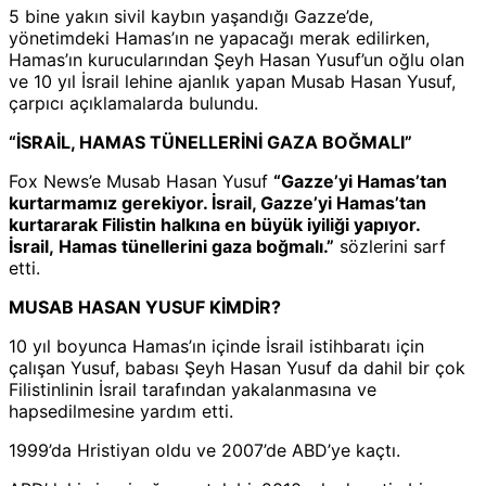
5 bine yakın sivil kaybın yaşandığı Gazze’de,
yönetimdeki Hamas’ın ne yapacağı merak edilirken,
Hamas’ın kurucularından Şeyh Hasan Yusuf’un oğlu olan
ve 10 yıl İsrail lehine ajanlık yapan Musab Hasan Yusuf,
çarpıcı açıklamalarda bulundu.
“İSRAİL, HAMAS TÜNELLERİNİ GAZA BOĞMALI”
Fox News’e Musab Hasan Yusuf
“Gazze’yi Hamas’tan
kurtarmamız gerekiyor. İsrail, Gazze’yi Hamas’tan
kurtararak Filistin halkına en büyük iyiliği yapıyor.
İsrail, Hamas tünellerini gaza boğmalı.”
sözlerini sarf
etti.
MUSAB HASAN YUSUF KİMDİR?
10 yıl boyunca Hamas’ın içinde İsrail istihbaratı için
çalışan Yusuf, babası Şeyh Hasan Yusuf da dahil bir çok
Filistinlinin İsrail tarafından yakalanmasına ve
hapsedilmesine yardım etti.
1999’da Hristiyan oldu ve 2007’de ABD’ye kaçtı.