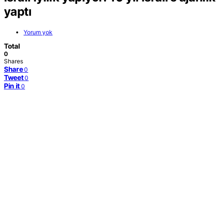
yaptı
Yorum yok
Total
0
Shares
Share
0
Tweet
0
Pin it
0