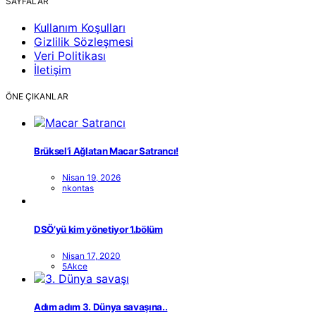
SAYFALAR
Kullanım Koşulları
Gizlilik Sözleşmesi
Veri Politikası
İletişim
ÖNE ÇIKANLAR
Brüksel’i Ağlatan Macar Satrancı!
Nisan 19, 2026
nkontas
DSÖ’yü kim yönetiyor 1.bölüm
Nisan 17, 2020
5Akce
Adım adım 3. Dünya savaşına..