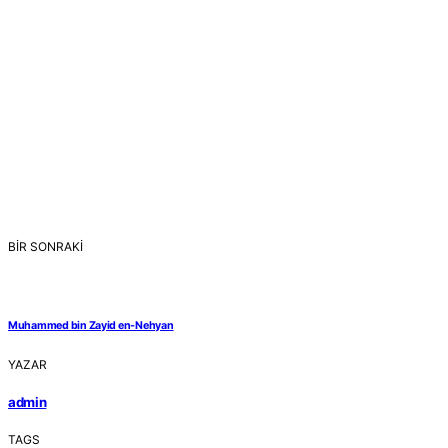
BİR SONRAKİ
Muhammed bin Zayid en-Nehyan
YAZAR
admin
TAGS