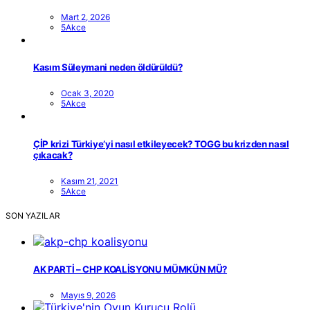
Mart 2, 2026
5Akce
Kasım Süleymani neden öldürüldü?
Ocak 3, 2020
5Akce
ÇİP krizi Türkiye’yi nasıl etkileyecek? TOGG bu krizden nasıl
çıkacak?
Kasım 21, 2021
5Akce
SON YAZILAR
AK PARTİ – CHP KOALİSYONU MÜMKÜN MÜ?
Mayıs 9, 2026