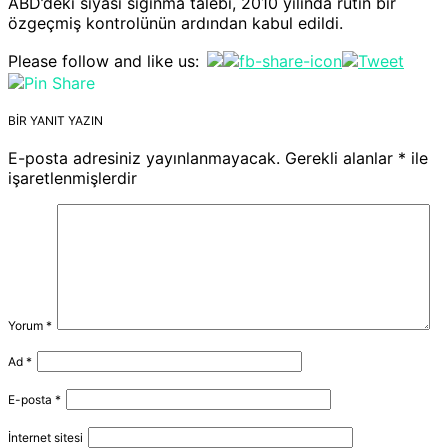
ABD’deki siyasi sığınma talebi, 2010 yılında rutin bir
özgeçmiş kontrolünün ardından kabul edildi.
Please follow and like us:
BIR YANIT YAZIN
E-posta adresiniz yayınlanmayacak.
Gerekli alanlar
*
ile
işaretlenmişlerdir
Yorum
*
Ad
*
E-posta
*
İnternet sitesi