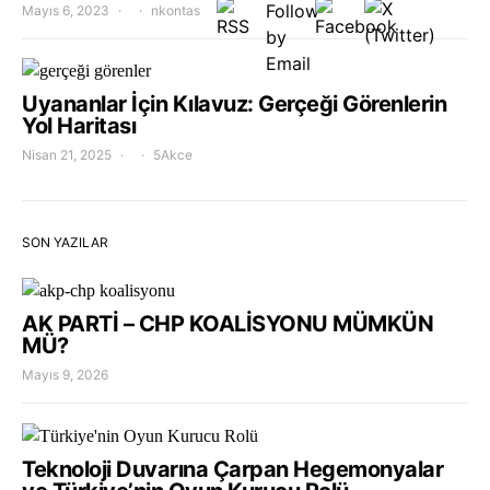
Mayıs 6, 2023
nkontas
Uyananlar İçin Kılavuz: Gerçeği Görenlerin
Yol Haritası
Nisan 21, 2025
5Akce
SON YAZILAR
AK PARTİ – CHP KOALİSYONU MÜMKÜN
MÜ?
Mayıs 9, 2026
Teknoloji Duvarına Çarpan Hegemonyalar