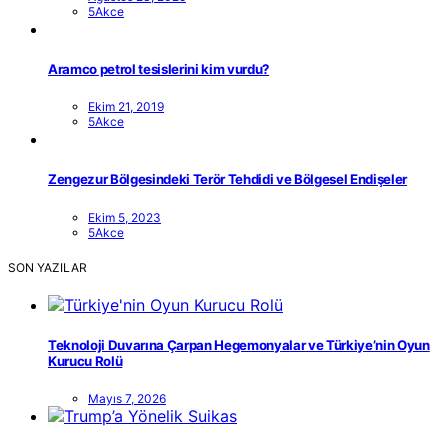
5Akce
Aramco petrol tesislerini kim vurdu?
Ekim 21, 2019
5Akce
Zengezur Bölgesindeki Terör Tehdidi ve Bölgesel Endişeler
Ekim 5, 2023
5Akce
SON YAZILAR
Teknoloji Duvarına Çarpan Hegemonyalar ve Türkiye’nin Oyun
Kurucu Rolü
Mayıs 7, 2026