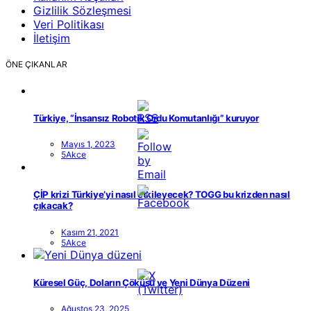
Gizlilik Sözleşmesi
Veri Politikası
İletişim
ÖNE ÇIKANLAR
Türkiye, “İnsansız Robotik Ordu Komutanlığı” kuruyor
Mayıs 1, 2023
5Akce
ÇİP krizi Türkiye’yi nasıl etkileyecek? TOGG bu krizden nasıl
çıkacak?
Kasım 21, 2021
5Akce
Küresel Güç, Doların Çöküşü ve Yeni Dünya Düzeni
Ağustos 23, 2025