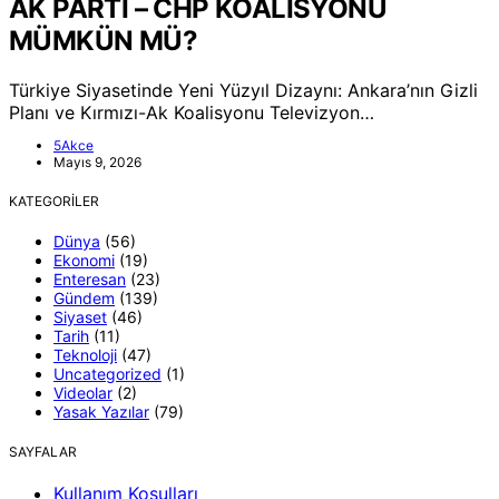
AK PARTİ – CHP KOALİSYONU
MÜMKÜN MÜ?
Türkiye Siyasetinde Yeni Yüzyıl Dizaynı: Ankara’nın Gizli
Planı ve Kırmızı-Ak Koalisyonu Televizyon…
5Akce
Mayıs 9, 2026
KATEGORILER
Dünya
(56)
Ekonomi
(19)
Enteresan
(23)
Gündem
(139)
Siyaset
(46)
Tarih
(11)
Teknoloji
(47)
Uncategorized
(1)
Videolar
(2)
Yasak Yazılar
(79)
SAYFALAR
Kullanım Koşulları