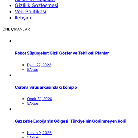
Gizlilik Sözleşmesi
Veri Politikası
İletişim
ÖNE ÇIKANLAR
Robot Süpürgeler: Gizli Gözler ve Tehlikeli Planlar
Eylül 27, 2023
5Akce
Corona virüs arkasındaki komplo
Ocak 31, 2020
5Akce
Gazze’de Erdoğan’ın Gölgesi: Türkiye’nin Görünmeyen Rolü
Kasım 9, 2023
5Akce