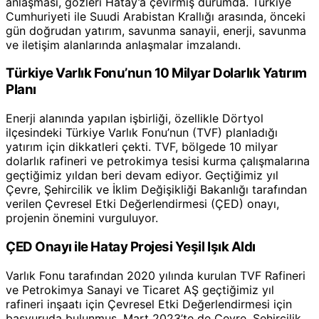
anlaşması, gözleri Hatay’a çevirmiş durumda. Türkiye
Cumhuriyeti ile Suudi Arabistan Krallığı arasında, önceki
gün doğrudan yatırım, savunma sanayii, enerji, savunma
ve iletişim alanlarında anlaşmalar imzalandı.
Türkiye Varlık Fonu’nun 10 Milyar Dolarlık Yatırım
Planı
Enerji alanında yapılan işbirliği, özellikle Dörtyol
ilçesindeki Türkiye Varlık Fonu’nun (TVF) planladığı
yatırım için dikkatleri çekti. TVF, bölgede 10 milyar
dolarlık rafineri ve petrokimya tesisi kurma çalışmalarına
geçtiğimiz yıldan beri devam ediyor. Geçtiğimiz yıl
Çevre, Şehircilik ve İklim Değişikliği Bakanlığı tarafından
verilen Çevresel Etki Değerlendirmesi (ÇED) onayı,
projenin önemini vurguluyor.
ÇED Onayı ile Hatay Projesi Yeşil Işık Aldı
Varlık Fonu tarafından 2020 yılında kurulan TVF Rafineri
ve Petrokimya Sanayi ve Ticaret AŞ geçtiğimiz yıl
rafineri inşaatı için Çevresel Etki Değerlendirmesi için
başvuruda bulunmuş, Mart 2023’te de Çevre, Şehircilik