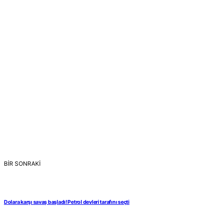
BİR SONRAKİ
Dolara karşı savaş başladı! Petrol devleri tarafını seçti