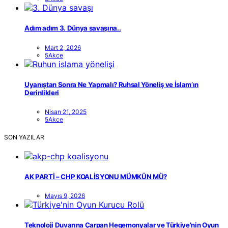
Adım adım 3. Dünya savaşına..
Mart 2, 2026
5Akce
Uyanıştan Sonra Ne Yapmalı? Ruhsal Yöneliş ve İslam’ın
Derinlikleri
Nisan 21, 2025
5Akce
SON YAZILAR
AK PARTİ – CHP KOALİSYONU MÜMKÜN MÜ?
Mayıs 9, 2026
Teknoloji Duvarına Çarpan Hegemonyalar ve Türkiye’nin Oyun