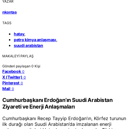
YAZAR
nkontas
TAGS
,
hatay
,
petro kimya anlaşması
suudi arabistan
MAKALEYI PAYLAŞ
Gönderi paylaşan
0
Kişi
Facebook
0
X (Twitter)
0
Pinterest
0
Mail
0
Cumhurbaşkanı Erdoğan’ın Suudi Arabistan
Ziyareti ve Enerji Anlaşmaları
Cumhurbaşkanı Recep Tayyip Erdoğan’ın, Körfez turunun
ilk durağı olan Suudi Arabistan’da imzalanan enerji