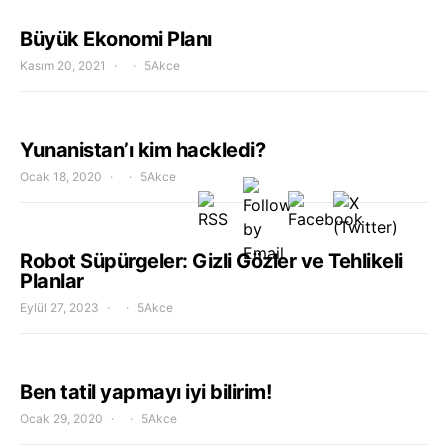
Büyük Ekonomi Planı
Kasım 20, 2021
5Akce
Yunanistan’ı kim hackledi?
Ocak 18, 2020
5Akce
Robot Süpürgeler: Gizli Gözler ve Tehlikeli
Planlar
Eylül 27, 2023
5Akce
Ben tatil yapmayı iyi bilirim!
Ocak 29, 2020
5Akce