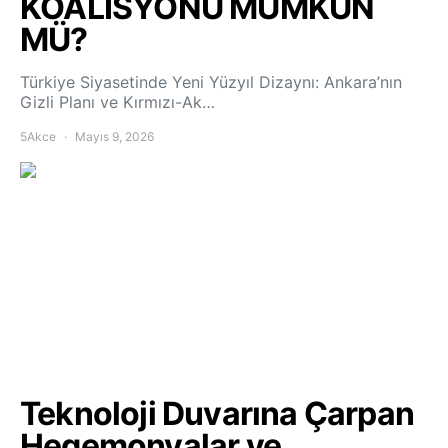
KOALİSYONU MÜMKÜN
MÜ?
Türkiye Siyasetinde Yeni Yüzyıl Dizaynı: Ankara’nın
Gizli Planı ve Kırmızı-Ak…
5Akce
Mayıs 9, 2026
Teknoloji Duvarına Çarpan
Hegemonyalar ve