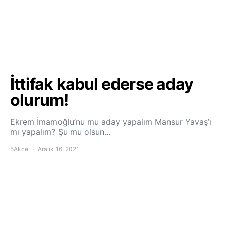
İttifak kabul ederse aday
olurum!
Ekrem İmamoğlu’nu mu aday yapalım Mansur Yavaş’ı
mı yapalım? Şu mu olsun…
5Akce
Aralık 16, 2021