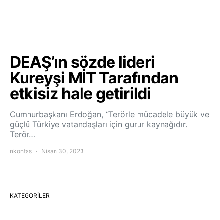
DEAŞ’ın sözde lideri
Kureyşi MİT Tarafından
etkisiz hale getirildi
Cumhurbaşkanı Erdoğan, “Terörle mücadele büyük ve
güçlü Türkiye vatandaşları için gurur kaynağıdır.
Terör…
nkontas
Nisan 30, 2023
KATEGORILER