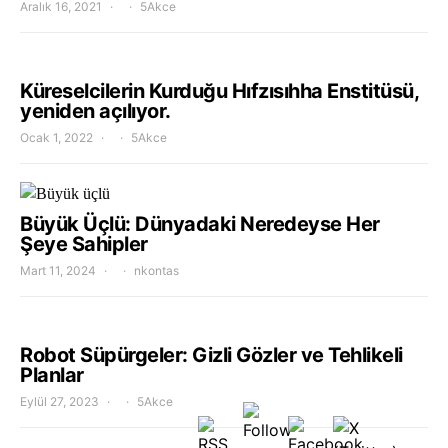
Aralık 16, 2021
5Akce
Küreselcilerin Kurduğu Hıfzısıhha Enstitüsü,
yeniden açılıyor.
Ocak 1, 2022
5Akce
Büyük Üçlü: Dünyadaki Neredeyse Her
Şeye Sahipler
Mart 11, 2024
nkontas
Robot Süpürgeler: Gizli Gözler ve Tehlikeli
Planlar
Eylül 27, 2023
5Akce