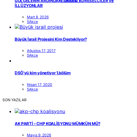
GÖLGELERİN ARDINDAKİ SAVAŞ: KÜRESELCİLER ve
İLLÜZYONLAR
Mart 8, 2026
5Akce
Büyük İsrail Projesini Kim Destekliyor?
Ağustos 17, 2017
5Akce
DSÖ’yü kim yönetiyor 1.bölüm
Nisan 17, 2020
5Akce
SON YAZILAR
AK PARTİ – CHP KOALİSYONU MÜMKÜN MÜ?
Mayıs 9, 2026