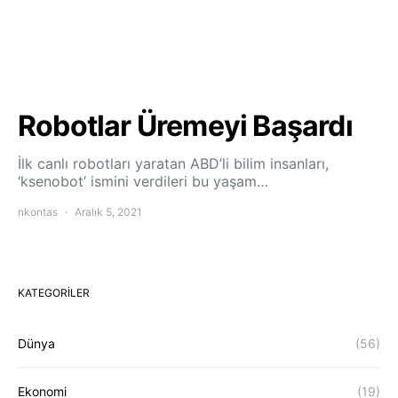
Robotlar Üremeyi Başardı
İlk canlı robotları yaratan ABD’li bilim insanları,
‘ksenobot’ ismini verdileri bu yaşam…
nkontas
Aralık 5, 2021
KATEGORILER
Dünya
(56)
Ekonomi
(19)