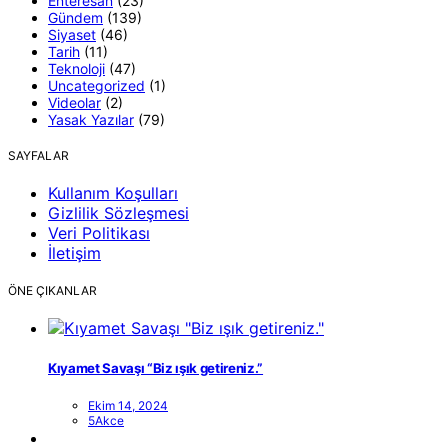
Enteresan
(23)
Gündem
(139)
Siyaset
(46)
Tarih
(11)
Teknoloji
(47)
Uncategorized
(1)
Videolar
(2)
Yasak Yazılar
(79)
SAYFALAR
Kullanım Koşulları
Gizlilik Sözleşmesi
Veri Politikası
İletişim
ÖNE ÇIKANLAR
Kıyamet Savaşı “Biz ışık getireniz.”
Ekim 14, 2024
5Akce