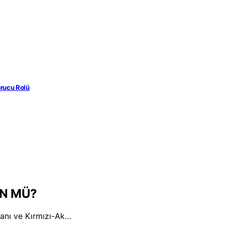
rucu Rolü
ÜN MÜ?
Planı ve Kırmızı-Ak…