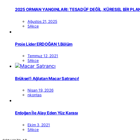
2025 ORMAN YANGINLARI: TESADÜF DEĞİL, KÜRESEL BİR PLA
Ağustos 21, 2025
5Akce
Proje Lider ERDOĞAN 1.Bölüm
Temmuz 12, 2021
5Akce
Brüksel’i Ağlatan Macar Satrancı!
Nisan 19, 2026
nkontas
Erdoğan İle Alay Eden Yüz Karası
Ekim 3, 2021
5Akce