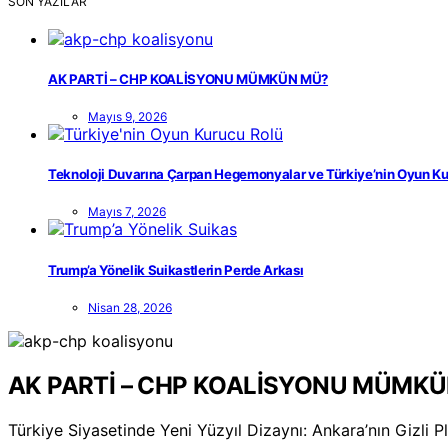
SON YAZILAR
AK PARTİ – CHP KOALİSYONU MÜMKÜN MÜ?
Mayıs 9, 2026
Teknoloji Duvarına Çarpan Hegemonyalar ve Türkiye’nin Oyun Ku
Mayıs 7, 2026
Trump’a Yönelik Suikastlerin Perde Arkası
Nisan 28, 2026
AK PARTİ – CHP KOALİSYONU MÜMK
Türkiye Siyasetinde Yeni Yüzyıl Dizaynı: Ankara’nın Gizli 